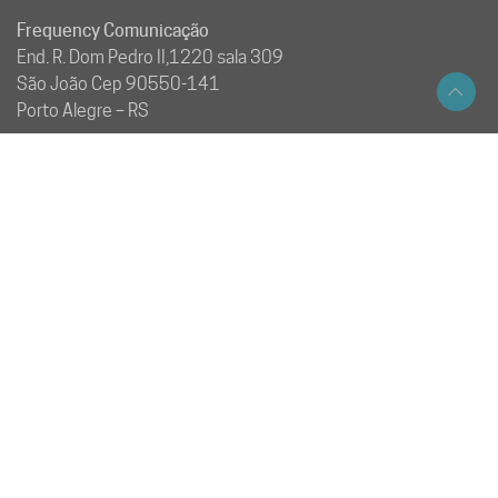
Frequency Comunicação
End. R. Dom Pedro II,1220 sala 309
São João Cep 90550-141
Porto Alegre – RS
Tel +55 51 30159000
MENU
Home
Serviços
Produtos
Notícias
Sobre Nós
Fale Conosco