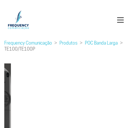
Frequency Comunicação
>
Produtos
>
POC Banda Larga
>
TE100/TE100P